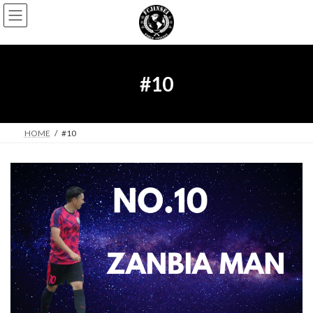
コ
ナ
ン
ビ
テ
ゲ
ン
ー
ツ
シ
へ
ョ
#10
ス
ン
キ
に
ッ
移
プ
動
HOME
#10