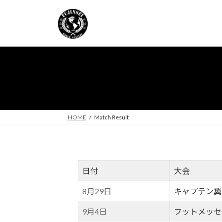
コ
ナ
ン
ビ
テ
ゲ
ン
ー
ツ
シ
へ
ョ
ス
ン
キ
に
ッ
移
プ
動
HOME
Match Result
日付
大会
8月29日
キャプテン翼
9月4日
フットメッセ